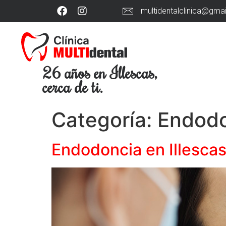
multidentalclinica@gma
26 años en Illescas,
cerca de ti.
Categoría:
Endodo
Endodoncia en Illescas,