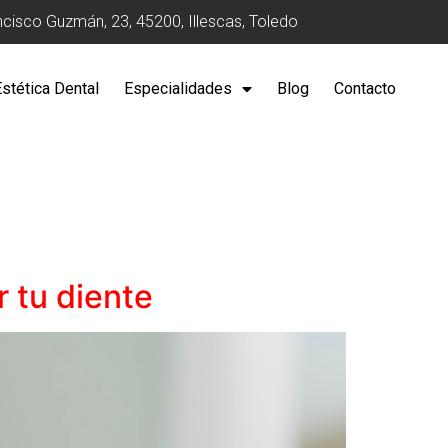
ncisco Guzmán, 23, 45200, Illescas, Toledo
Estética Dental
Especialidades
Blog
Contacto
r tu diente