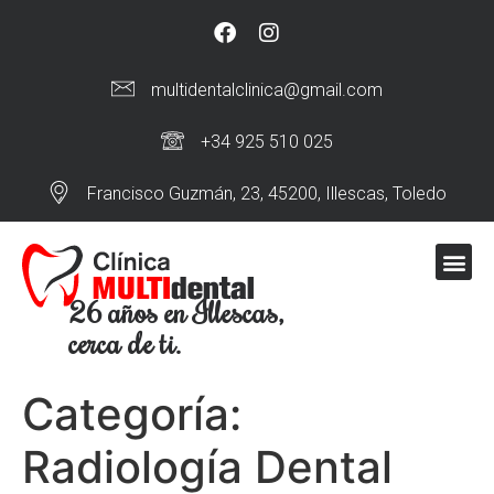
multidentalclinica@gmail.com
+34 925 510 025
Francisco Guzmán, 23, 45200, Illescas, Toledo
26 años en Illescas,
cerca de ti.
Categoría:
Radiología Dental