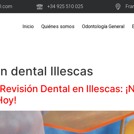
il.com
+34 925 510 025
Fra
Inicio
Quiénes somos
Odontología General
n dental Illescas
Revisión Dental en Illescas: 
Hoy!