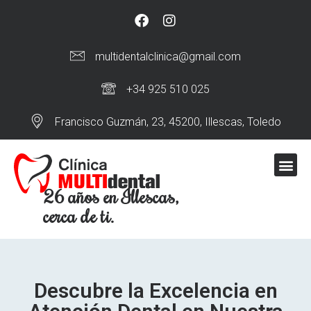
multidentalclinica@gmail.com
+34 925 510 025
Francisco Guzmán, 23, 45200, Illescas, Toledo
26 años en Illescas,
cerca de ti.
Descubre la Excelencia en