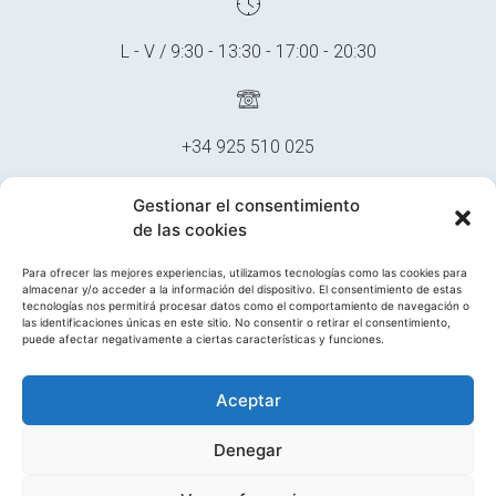
L - V / 9:30 - 13:30 - 17:00 - 20:30
+34 925 510 025
Gestionar el consentimiento
de las cookies
multidentalclinica@gmail.com
Para ofrecer las mejores experiencias, utilizamos tecnologías como las cookies para
almacenar y/o acceder a la información del dispositivo. El consentimiento de estas
tecnologías nos permitirá procesar datos como el comportamiento de navegación o
las identificaciones únicas en este sitio. No consentir o retirar el consentimiento,
Francisco Guzmán, 23, 45200, Illescas, Toledo
puede afectar negativamente a ciertas características y funciones.
Aceptar
Denegar
© 2022 Clínica Multidental Illescas, All Rights Reserved /
By
Calizo Studio