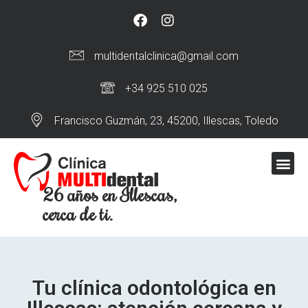
multidentalclinica@gmail.com
+34 925 510 025
Francisco Guzmán, 23, 45200, Illescas, Toledo
26 años en Illescas,
cerca de ti.
Tu clínica odontológica en