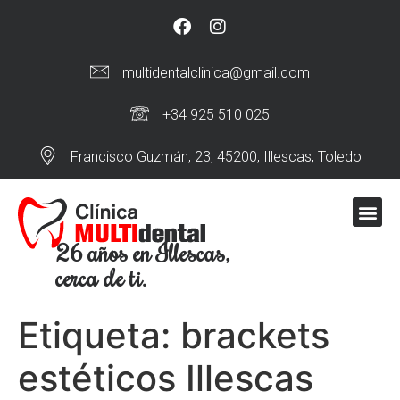
multidentalclinica@gmail.com
+34 925 510 025
Francisco Guzmán, 23, 45200, Illescas, Toledo
26 años en Illescas,
cerca de ti.
Etiqueta:
brackets
estéticos Illescas