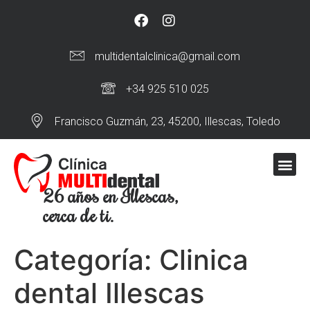
multidentalclinica@gmail.com
+34 925 510 025
Francisco Guzmán, 23, 45200, Illescas, Toledo
26 años en Illescas,
cerca de ti.
Categoría:
Clinica
dental Illescas